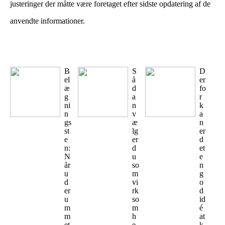
justeringer der måtte være foretaget efter sidste opdatering af de
anvendte informationer.
B
S
D
el
å
er
æ
d
fo
g
a
r
ni
n
k
n
v
a
gs
æ
n
st
lg
er
e
er
d
n:
d
et
N
u
e
år
so
n
u
m
g
d
vi
o
er
rk
d
u
so
id
m
m
é
m
h
at
et
e
k