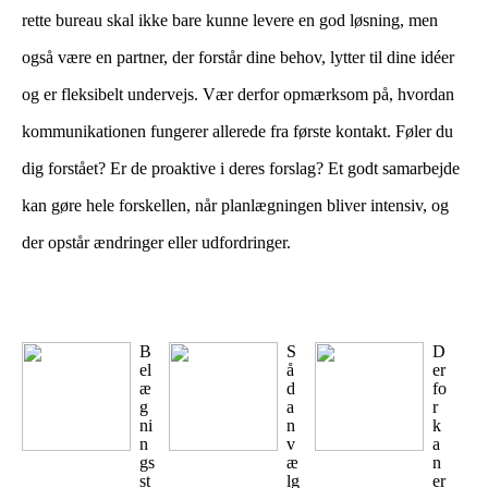
rette bureau skal ikke bare kunne levere en god løsning, men
også være en partner, der forstår dine behov, lytter til dine idéer
og er fleksibelt undervejs. Vær derfor opmærksom på, hvordan
kommunikationen fungerer allerede fra første kontakt. Føler du
dig forstået? Er de proaktive i deres forslag? Et godt samarbejde
kan gøre hele forskellen, når planlægningen bliver intensiv, og
der opstår ændringer eller udfordringer.
B
S
D
el
å
er
æ
d
fo
g
a
r
ni
n
k
n
v
a
gs
æ
n
st
lg
er