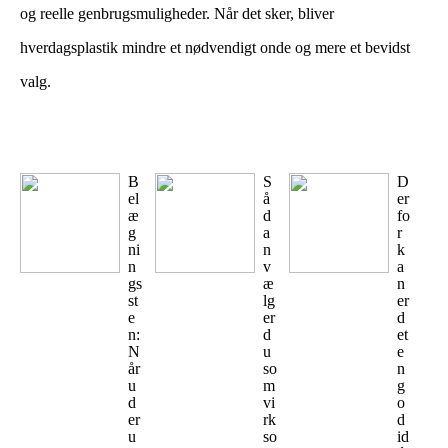
og reelle genbrugsmuligheder. Når det sker, bliver
hverdagsplastik mindre et nødvendigt onde og mere et bevidst
valg.
B
S
D
el
å
er
æ
d
fo
g
a
r
ni
n
k
n
v
a
gs
æ
n
st
lg
er
e
er
d
n:
d
et
N
u
e
år
so
n
u
m
g
d
vi
o
er
rk
d
u
so
id