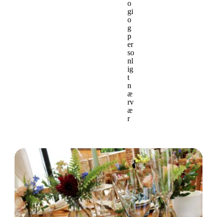
o
gi
o
g
p
er
so
nl
ig
t
n
æ
rv
æ
r