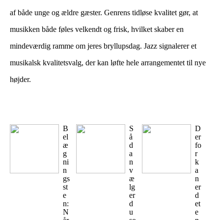
af både unge og ældre gæster. Genrens tidløse kvalitet gør, at
musikken både føles velkendt og frisk, hvilket skaber en
mindeværdig ramme om jeres bryllupsdag. Jazz signalerer et
musikalsk kvalitetsvalg, der kan løfte hele arrangementet til nye
højder.
B
S
D
el
å
er
æ
d
fo
g
a
r
ni
n
k
n
v
a
gs
æ
n
st
lg
er
e
er
d
n:
d
et
N
u
e