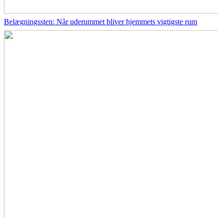
Belægningssten: Når uderummet bliver hjemmets vigtigste rum