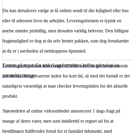
Du kan derudover vælge at få ordren sendt til din lejlighed eller hus
eller til adressen hvor du arbejder. Leveringsformen er typisk en
anelse mindre prisbillig, men desuden vældig bekvem. Den billigste
fragtmulighed er dog at du selv henter pakken, som dog forudsætter
at du er i nærheden af netshoppens hjemsted.
Tættere på synet: En artikel om fremtidens briller, teknologi og
Leveringstidspunktet kan i nogle tilfælde være meget bestemmende
personligt nærvær
om du skal bruge varerne inden for kort tid, så med det formål er det
naturligvis væsentligt at man checker leveringstiden for det aktuelle
produkt.
Størstedelen af online virksomheder annoncerer 1 dags fragt på
mange af deres varer, men som imidlertid er regnet ud fra at
bestillingen fuldbyrdes forud for et fastslået tidspunkt, med