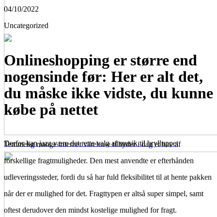
04/10/2022
Uncategorized
Onlineshopping er større end
nogensinde før: Her er alt det,
du måske ikke vidste, du kunne
købe på nettet
Derfor kan jazz være det rette valg af musik til brylluppet
Temmelig mange internet varehuse tilbyder i dag et hav af
forskellige fragtmuligheder. Den mest anvendte er efterhånden
udleveringssteder, fordi du så har fuld fleksibilitet til at hente pakken
når der er mulighed for det. Fragttypen er altså super simpel, samt
oftest derudover den mindst kostelige mulighed for fragt.