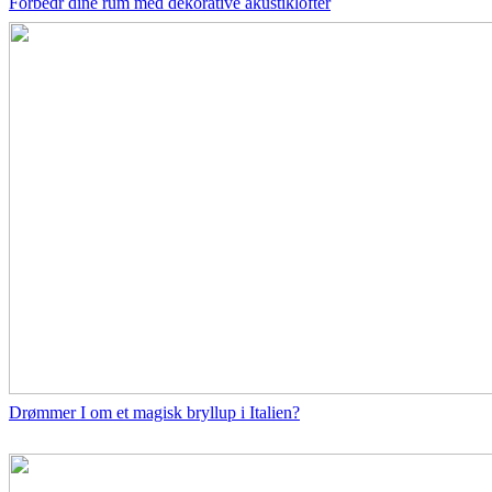
Forbedr dine rum med dekorative akustiklofter
Drømmer I om et magisk bryllup i Italien?