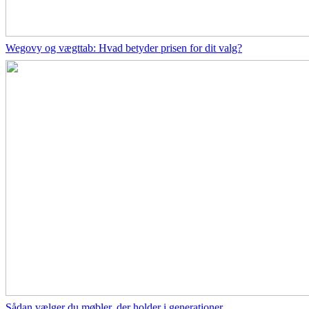
Wegovy og vægttab: Hvad betyder prisen for dit valg?
Sådan vælger du møbler, der holder i generationer