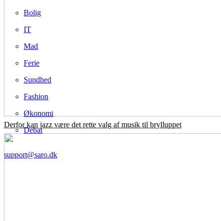
Bolig
IT
Mad
Ferie
Sundhed
Fashion
Økonomi
Derfor kan jazz være det rette valg af musik til brylluppet
Debat
support@saro.dk