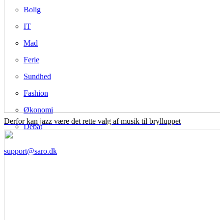
Bolig
IT
Mad
Ferie
Sundhed
Fashion
Økonomi
Derfor kan jazz være det rette valg af musik til brylluppet
Debat
support@saro.dk