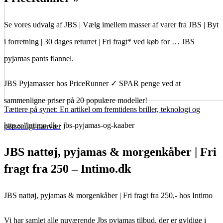
Se vores udvalg af JBS | Vælg imellem masser af varer fra JBS | Byt
i forretning | 30 dages returret | Fri fragt* ved køb for … JBS
pyjamas pants flannel.
JBS Pyjamasser hos PriceRunner ✓ SPAR penge ved at
sammenligne priser på 20 populære modeller!
Tættere på synet: En artikel om fremtidens briller, teknologi og
http s://intimo.dk › jbs-pyjamas-og-kaaber
personligt nærvær
JBS nattøj, pyjamas & morgenkåber | Fri
fragt fra 250 – Intimo.dk
JBS nattøj, pyjamas & morgenkåber | Fri fragt fra 250,- hos Intimo
Vi har samlet alle nuværende Jbs pyjamas tilbud, der er gyldige i