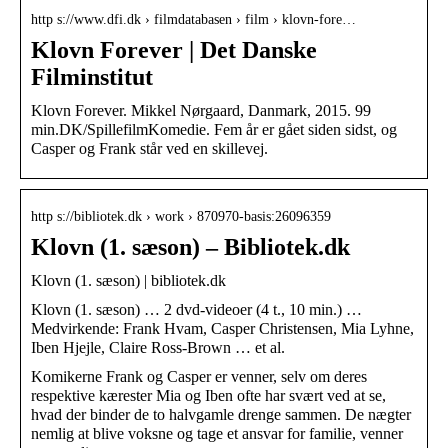
http s://www.dfi.dk › filmdatabasen › film › klovn-fore…
Klovn Forever | Det Danske
Filminstitut
Klovn Forever. Mikkel Nørgaard, Danmark, 2015. 99
min.DK/SpillefilmKomedie. Fem år er gået siden sidst, og
Casper og Frank står ved en skillevej.
http s://bibliotek.dk › work › 870970-basis:26096359
Klovn (1. sæson) – Bibliotek.dk
Klovn (1. sæson) | bibliotek.dk
Klovn (1. sæson) … 2 dvd-videoer (4 t., 10 min.) …
Medvirkende: Frank Hvam, Casper Christensen, Mia Lyhne,
Iben Hjejle, Claire Ross-Brown … et al.
Komikerne Frank og Casper er venner, selv om deres
respektive kærester Mia og Iben ofte har svært ved at se,
hvad der binder de to halvgamle drenge sammen. De nægter
nemlig at blive voksne og tage et ansvar for familie, venner