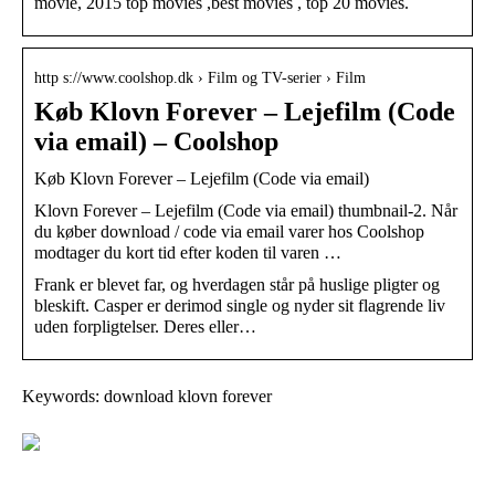
movie, 2015 top movies ,best movies , top 20 movies.
http s://www.coolshop.dk › Film og TV-serier › Film
Køb Klovn Forever – Lejefilm (Code
via email) – Coolshop
Køb Klovn Forever – Lejefilm (Code via email)
Klovn Forever – Lejefilm (Code via email) thumbnail-2. Når
du køber download / code via email varer hos Coolshop
modtager du kort tid efter koden til varen …
Frank er blevet far, og hverdagen står på huslige pligter og
bleskift. Casper er derimod single og nyder sit flagrende liv
uden forpligtelser. Deres eller…
Keywords: download klovn forever